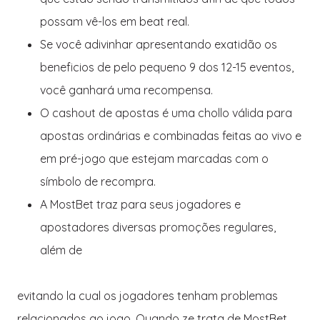
possam vê-los em beat real.
Se você adivinhar apresentando exatidão os
beneficios de pelo pequeno 9 dos 12-15 eventos,
você ganhará uma recompensa.
O cashout de apostas é uma chollo válida para
apostas ordinárias e combinadas feitas ao vivo e
em pré-jogo que estejam marcadas com o
símbolo de recompra.
A MostBet traz para seus jogadores e
apostadores diversas promoções regulares,
além de
evitando la cual os jogadores tenham problemas
relacionados ao jogo. Quando ze trata de MostBet