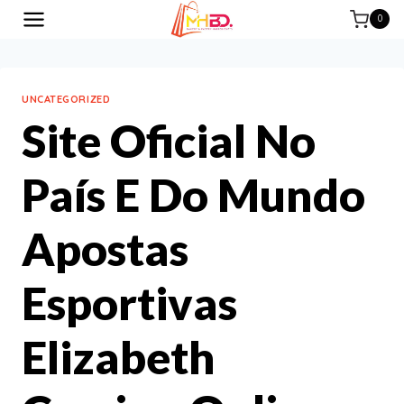
0
UNCATEGORIZED
Site Oficial No
País E Do Mundo
Apostas
Esportivas
Elizabeth