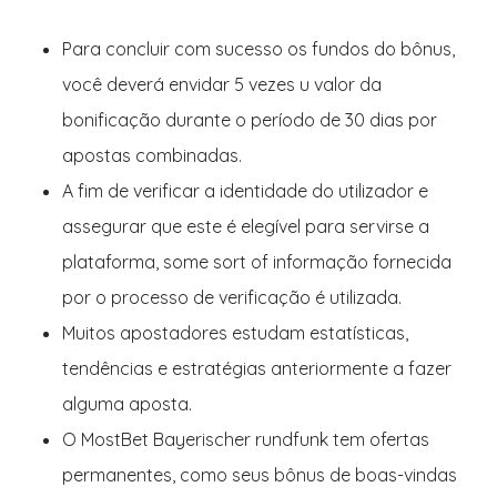
Para concluir com sucesso os fundos do bônus,
você deverá envidar 5 vezes u valor da
bonificação durante o período de 30 dias por
apostas combinadas.
A fim de verificar a identidade do utilizador e
assegurar que este é elegível para servirse a
plataforma, some sort of informação fornecida
por o processo de verificação é utilizada.
Muitos apostadores estudam estatísticas,
tendências e estratégias anteriormente a fazer
alguma aposta.
O MostBet Bayerischer rundfunk tem ofertas
permanentes, como seus bônus de boas-vindas