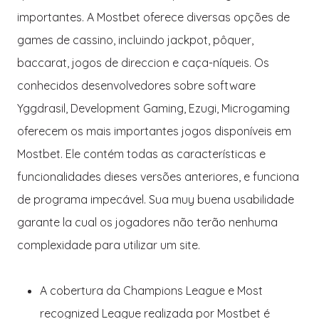
importantes. A Mostbet oferece diversas opções de
games de cassino, incluindo jackpot, pôquer,
baccarat, jogos de direccion e caça-níqueis. Os
conhecidos desenvolvedores sobre software
Yggdrasil, Development Gaming, Ezugi, Microgaming
oferecem os mais importantes jogos disponíveis em
Mostbet. Ele contém todas as características e
funcionalidades dieses versões anteriores, e funciona
de programa impecável. Sua muy buena usabilidade
garante la cual os jogadores não terão nenhuma
complexidade para utilizar um site.
A cobertura da Champions League e Most
recognized League realizada por Mostbet é