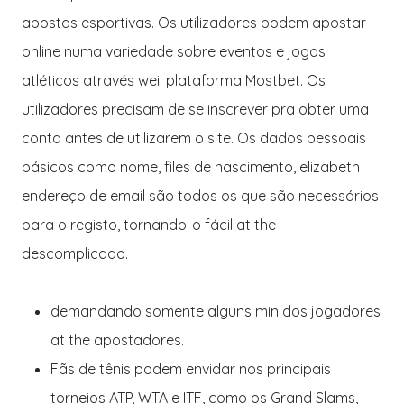
apostas esportivas. Os utilizadores podem apostar
online numa variedade sobre eventos e jogos
atléticos através weil plataforma Mostbet. Os
utilizadores precisam de se inscrever pra obter uma
conta antes de utilizarem o site. Os dados pessoais
básicos como nome, files de nascimento, elizabeth
endereço de email são todos os que são necessários
para o registo, tornando-o fácil at the
descomplicado.
demandando somente alguns min dos jogadores
at the apostadores.
Fãs de tênis podem envidar nos principais
torneios ATP, WTA e ITF, como os Grand Slams,