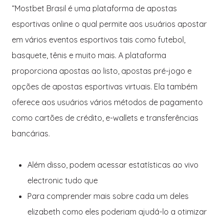
“Mostbet Brasil é uma plataforma de apostas
esportivas online o qual permite aos usuários apostar
em vários eventos esportivos tais como futebol,
basquete, tênis e muito mais. A plataforma
proporciona apostas ao listo, apostas pré-jogo e
opções de apostas esportivas virtuais. Ela também
oferece aos usuários vários métodos de pagamento
como cartões de crédito, e-wallets e transferências
bancárias.
Além disso, podem acessar estatísticas ao vivo
electronic tudo que
Para comprender mais sobre cada um deles
elizabeth como eles poderiam ajudá-lo a otimizar