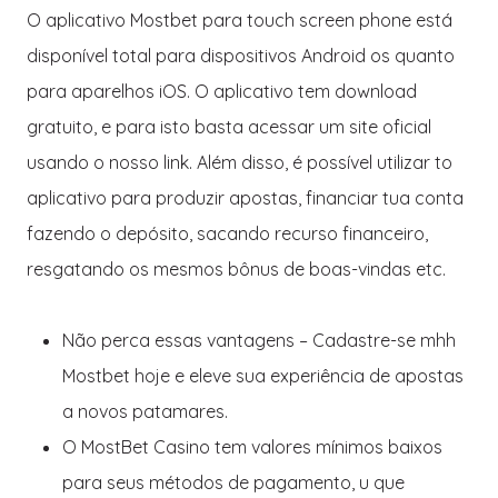
O aplicativo Mostbet para touch screen phone está
disponível total para dispositivos Android os quanto
para aparelhos iOS. O aplicativo tem download
gratuito, e para isto basta acessar um site oficial
usando o nosso link. Além disso, é possível utilizar to
aplicativo para produzir apostas, financiar tua conta
fazendo o depósito, sacando recurso financeiro,
resgatando os mesmos bônus de boas-vindas etc.
Não perca essas vantagens – Cadastre-se mhh
Mostbet hoje e eleve sua experiência de apostas
a novos patamares.
O MostBet Casino tem valores mínimos baixos
para seus métodos de pagamento, u que