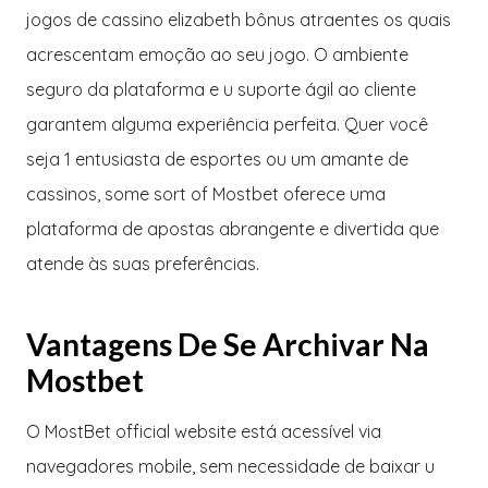
jogos de cassino elizabeth bônus atraentes os quais
acrescentam emoção ao seu jogo. O ambiente
seguro da plataforma e u suporte ágil ao cliente
garantem alguma experiência perfeita. Quer você
seja 1 entusiasta de esportes ou um amante de
cassinos, some sort of Mostbet oferece uma
plataforma de apostas abrangente e divertida que
atende às suas preferências.
Vantagens De Se Archivar Na
Mostbet
O MostBet official website está acessível via
navegadores mobile, sem necessidade de baixar u