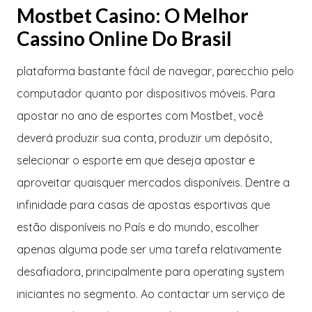
Mostbet Casino: O Melhor
Cassino Online Do Brasil
plataforma bastante fácil de navegar, parecchio pelo
computador quanto por dispositivos móveis. Para
apostar no ano de esportes com Mostbet, você
deverá produzir sua conta, produzir um depósito,
selecionar o esporte em que deseja apostar e
aproveitar quaisquer mercados disponíveis. Dentre a
infinidade para casas de apostas esportivas que
estão disponíveis no País e do mundo, escolher
apenas alguma pode ser uma tarefa relativamente
desafiadora, principalmente para operating system
iniciantes no segmento. Ao contactar um serviço de