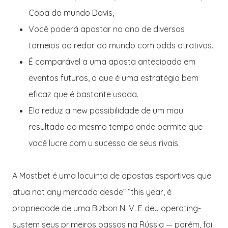
Copa do mundo Davis,
Você poderá apostar no ano de diversos
torneios ao redor do mundo com odds atrativos.
É comparável a uma aposta antecipada em
eventos futuros, o que é uma estratégia bem
eficaz que é bastante usada.
Ela reduz a new possibilidade de um mau
resultado ao mesmo tempo onde permite que
você lucre com u sucesso de seus rivais.
A Mostbet é uma locuinta de apostas esportivas que
atua not any mercado desde” “this year, é
propriedade de uma Bizbon N. V. E deu operating-
system seus primeiros passos na Rússia — porém, foi