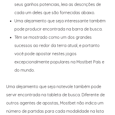
seus ganhos potenciais, leia as descrições de
cada um deles que são fornecidas abaixo.
Uma alejamiento que seja interessante também
pode producir encontrada na barra de busca.
Têm se mostrado como um dos grandes
sucessos ao redor da terra atual, e portanto
você pode apostar nestes jogos
excepcionalmente populares na Mostbet País e
do mundo.
Uma alejamiento que seja notevole também pode
servir encontrada na tableta de busca. Diferente de
outros agentes de apostas, Mostbet não indica um
número de partidas para cada modalidade na lista