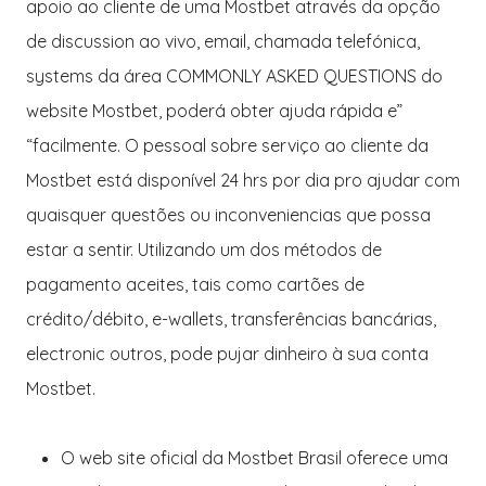
apoio ao cliente de uma Mostbet através da opção
de discussion ao vivo, email, chamada telefónica,
systems da área COMMONLY ASKED QUESTIONS do
website Mostbet, poderá obter ajuda rápida e”
“facilmente. O pessoal sobre serviço ao cliente da
Mostbet está disponível 24 hrs por dia pro ajudar com
quaisquer questões ou inconveniencias que possa
estar a sentir. Utilizando um dos métodos de
pagamento aceites, tais como cartões de
crédito/débito, e-wallets, transferências bancárias,
electronic outros, pode pujar dinheiro à sua conta
Mostbet.
O web site oficial da Mostbet Brasil oferece uma