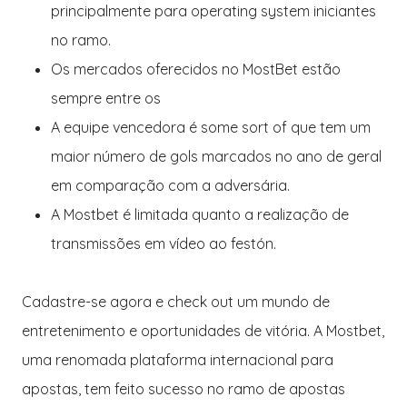
principalmente para operating system iniciantes
no ramo.
Os mercados oferecidos no MostBet estão
sempre entre os
A equipe vencedora é some sort of que tem um
maior número de gols marcados no ano de geral
em comparação com a adversária.
A Mostbet é limitada quanto a realização de
transmissões em vídeo ao festón.
Cadastre-se agora e check out um mundo de
entretenimento e oportunidades de vitória. A Mostbet,
uma renomada plataforma internacional para
apostas, tem feito sucesso no ramo de apostas