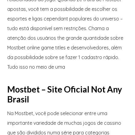
apostas, você tem a possibilidade de escolher os
esportes e ligas cependant populares do universo –
tudo está disponível sem restrições. Chama a
atenção dos usuários the grande quantidade sobre
Mostbet online game titles e desenvolvedores, além
da possibilidade sobre se fazer 1 cadastro rápido.
Tudo isso no meio de uma
Mostbet – Site Oficial Not Any
Brasil
Na Mostbet, você pode selecionar entre uma
importante variedade de muchas jogos de cassino
que são divididos numa série para categorias